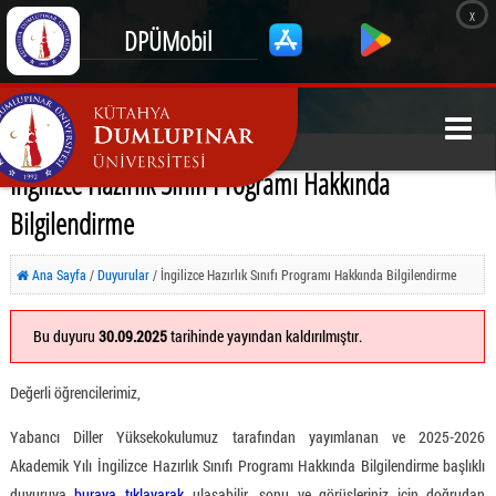
x
DPÜMobil
İngilizce Hazırlık Sınıfı Programı Hakkında
Bilgilendirme
Ana Sayfa
/
Duyurular
/ İngilizce Hazırlık Sınıfı Programı Hakkında Bilgilendirme
Bu duyuru
30.09.2025
tarihinde yayından kaldırılmıştır.
Değerli öğrencilerimiz,
Yabancı Diller Yüksekokulumuz tarafından yayımlanan ve 2025-2026
Akademik Yılı İngilizce Hazırlık Sınıfı Programı Hakkında Bilgilendirme başlıklı
duyuruya
buraya tıklayarak
ulaşabilir, sonu ve görüşleriniz için doğrudan