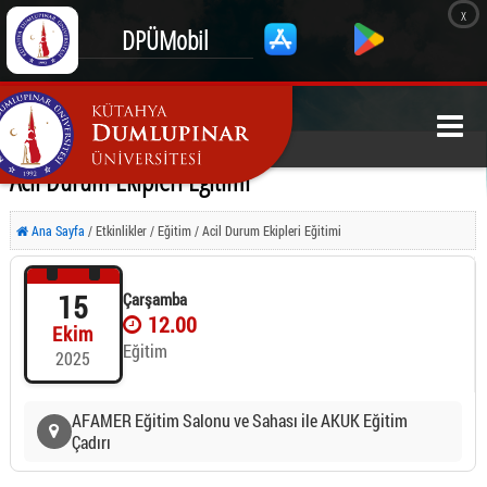
x
DPÜMobil
Acil Durum Ekipleri Eğitimi
Ana Sayfa
/ Etkinlikler / Eğitim / Acil Durum Ekipleri Eğitimi
15
Çarşamba
12.00
Ekim
Eğitim
2025
AFAMER Eğitim Salonu ve Sahası ile AKUK Eğitim
Çadırı