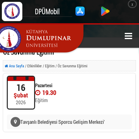
x
DPÜMobil
Öz Savunma Eğitimi
Ana Sayfa
/ Etkinlikler / Eğitim / Öz Savunma Eğitimi
16
Pazartesi
19.30
Şubat
Eğitim
2026
Tavşanlı Belediyesi Sporcu Gelişim Merkezi'