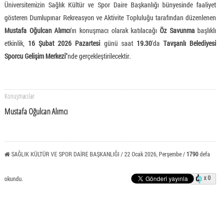
Üniversitemizin Sağlık Kültür ve Spor Daire Başkanlığı bünyesinde faaliyet
gösteren Dumlupınar Rekreasyon ve Aktivite Topluluğu tarafından düzenlenen
Mustafa Oğulcan Alımcı
’ın konuşmacı olarak katılacağı
Öz Savunma
başlıklı
etkinlik,
16 Şubat 2026 Pazartesi
günü saat
19.30
'da
Tavşanlı Belediyesi
Sporcu Gelişim Merkezi'
'nde gerçekleştirilecektir.
Konuşmacılar
Mustafa Oğulcan Alımcı
SAĞLIK KÜLTÜR VE SPOR DAİRE BAŞKANLIĞI / 22 Ocak 2026, Perşembe /
1790
defa
x 0
okundu.