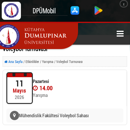
x
DPÜMobil
Voleybol Turnuvası
Ana Sayfa
/ Etkinlikler / Yarışma / Voleybol Turnuvası
11
Pazartesi
14.00
Mayıs
Yarışma
2026
Mühendislik Fakültesi Voleybol Sahası