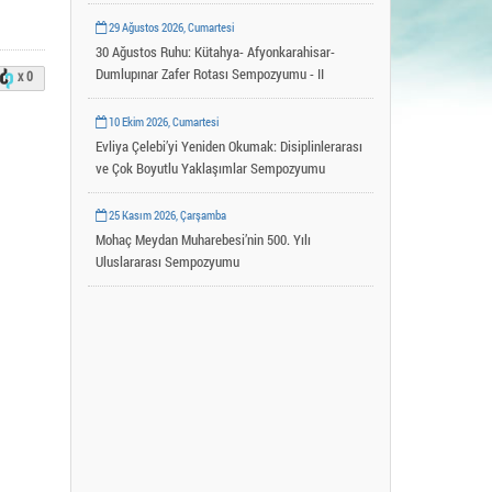
Uygulama ve Araştırma Merkezleri
29 Ağustos 2026, Cumartesi
YLSY Burs Programı
30 Ağustos Ruhu: Kütahya- Afyonkarahisar-
Dumlupınar Zafer Rotası Sempozyumu - II
x 0
10 Ekim 2026, Cumartesi
Evliya Çelebi’yi Yeniden Okumak: Disiplinlerarası
ve Çok Boyutlu Yaklaşımlar Sempozyumu
25 Kasım 2026, Çarşamba
Mohaç Meydan Muharebesi’nin 500. Yılı
Uluslararası Sempozyumu