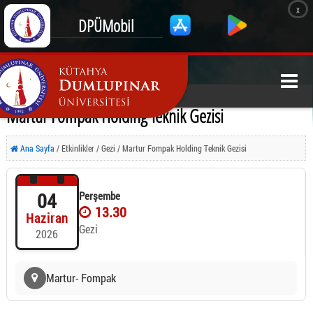
x
DPÜMobil
Martur Fompak Holding Teknik Gezisi
Ana Sayfa
/ Etkinlikler / Gezi / Martur Fompak Holding Teknik Gezisi
04
Perşembe
13.30
Haziran
Gezi
2026
Martur- Fompak